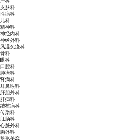
产科
皮肤科
性病科
儿科
精神科
神经内科
神经外科
风湿免疫科
骨科
眼科
口腔科
肿瘤科
肾病科
耳鼻喉科
肝胆外科
肝病科
结核病科
传染科
肛肠科
心脏外科
胸外科
整形美容