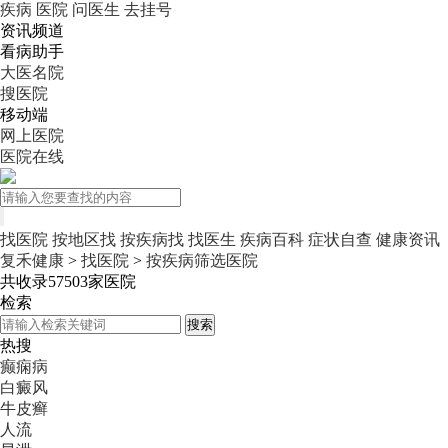
疾病
医院
问医生
去挂号
资讯频道
看病助手
大医名院
搜医院
移动端
网上医院
医院在线
找医院
按地区找
按疾病找
找医生
疾病百科
症状自查
健康资讯
复禾健康
>
找医院
>
按疾病筛选医院
共收录
57503
家医院
检索
搜索
热搜
癫痫病
白癜风
牛皮癣
人流