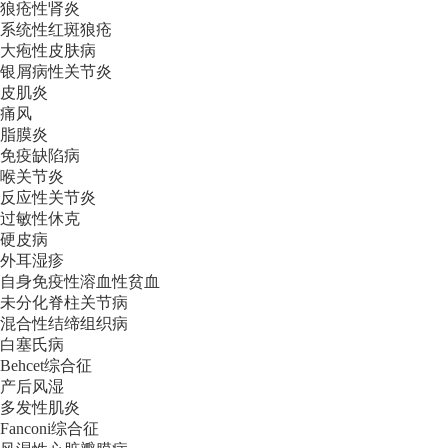
狼疮性肾炎
系统性红斑狼疮
大疱性皮肤病
银屑病性关节炎
皮肌炎
痛风
脂膜炎
免疫缺陷病
喉关节炎
反应性关节炎
过敏性休克
硬皮病
外耳湿疹
自身免疫性溶血性贫血
未分化脊柱关节病
混合性结缔组织病
白塞氏病
Behcet综合征
产后风湿
多发性肌炎
Fanconi综合征