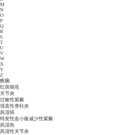
M
N
O
P
Q
R
S
T
U
V
W
X
Y
Z
疾病
红斑狼疮
关节炎
过敏性紫癜
强直性脊柱炎
风湿病
特发性血小板减少性紫癜
风湿热
风湿性关节炎