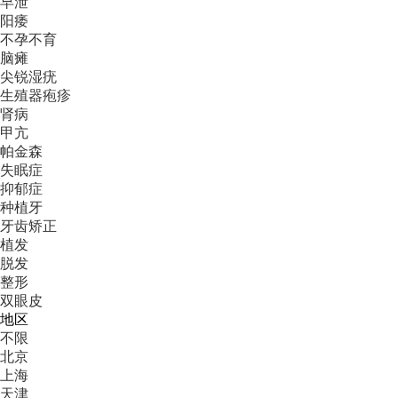
早泄
阳痿
不孕不育
脑瘫
尖锐湿疣
生殖器疱疹
肾病
甲亢
帕金森
失眠症
抑郁症
种植牙
牙齿矫正
植发
脱发
整形
双眼皮
地区
不限
北京
上海
天津