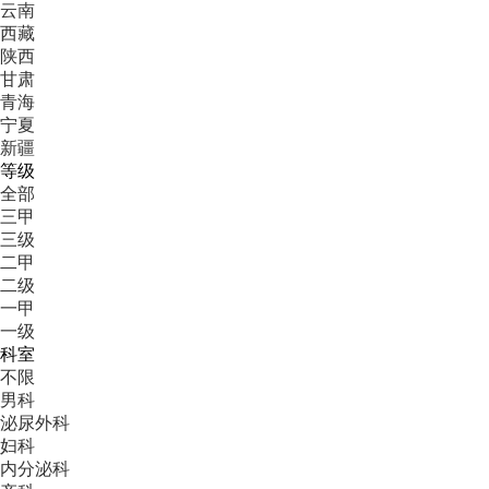
云南
西藏
陕西
甘肃
青海
宁夏
新疆
等级
全部
三甲
三级
二甲
二级
一甲
一级
科室
不限
男科
泌尿外科
妇科
内分泌科