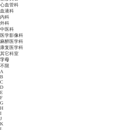
心血管科
血液科
内科
外科
中医科
医学影像科
麻醉医学科
康复医学科
其它科室
字母
不限
A
B
C
D
E
F
G
H
I
J
K
L