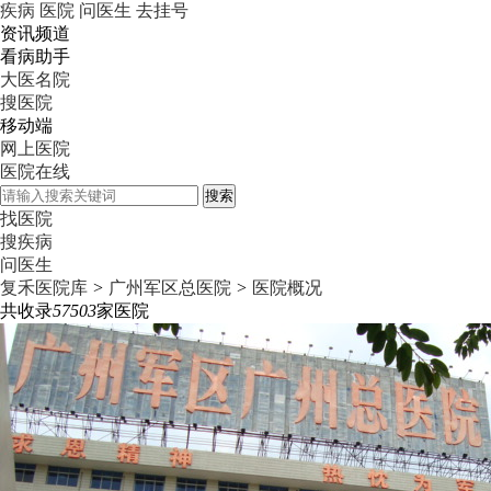
疾病
医院
问医生
去挂号
资讯频道
看病助手
大医名院
搜医院
移动端
网上医院
医院在线
搜索
找医院
搜疾病
问医生
复禾医院库
>
广州军区总医院
>
医院概况
共收录
57503
家医院