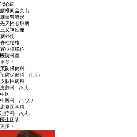
冠心病
腰椎间盘突出
脑血管畸形
先天性心脏病
三叉神经痛
脑外伤
脊柱结核
寰枢椎脱位
医院科室
更多 >
预防保健科
预防保健科
（1人）
皮肤性病科
皮肤科
（6人）
中医
中医科
（12人）
康复医学科
理疗科
（9人）
医生团队
更多 >