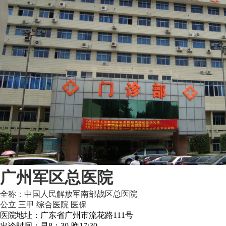
广州军区总医院
全称：中国人民解放军南部战区总医院
公立
三甲
综合医院
医保
医院地址：广东省广州市流花路111号
出诊时间：早8：30-晚17:30