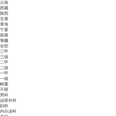
云南
西藏
陕西
甘肃
青海
宁夏
新疆
等级
全部
三甲
三级
二甲
二级
一甲
一级
科室
不限
男科
泌尿外科
妇科
内分泌科