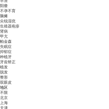
早泄
阳痿
不孕不育
脑瘫
尖锐湿疣
生殖器疱疹
肾病
甲亢
帕金森
失眠症
抑郁症
种植牙
牙齿矫正
植发
脱发
整形
双眼皮
地区
不限
北京
上海
天津