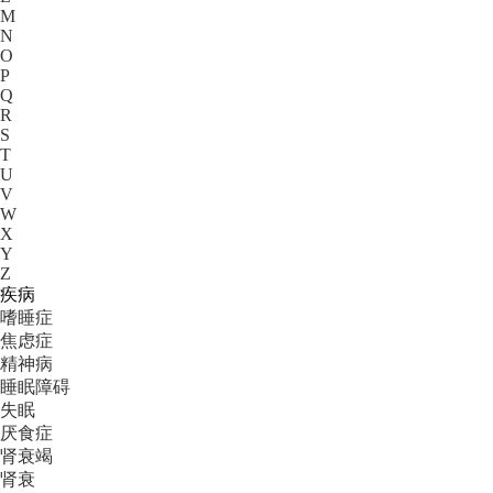
M
N
O
P
Q
R
S
T
U
V
W
X
Y
Z
疾病
嗜睡症
焦虑症
精神病
睡眠障碍
失眠
厌食症
肾衰竭
肾衰