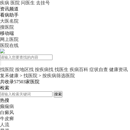
疾病
医院
问医生
去挂号
资讯频道
看病助手
大医名院
搜医院
移动端
网上医院
医院在线
找医院
按地区找
按疾病找
找医生
疾病百科
症状自查
健康资讯
复禾健康
>
找医院
>
按疾病筛选医院
共收录
57503
家医院
检索
搜索
热搜
癫痫病
白癜风
牛皮癣
人流