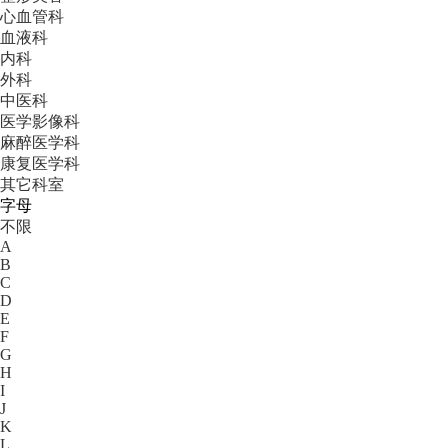
心血管科
血液科
内科
外科
中医科
医学影像科
麻醉医学科
康复医学科
其它科室
字母
不限
A
B
C
D
E
F
G
H
I
J
K
L