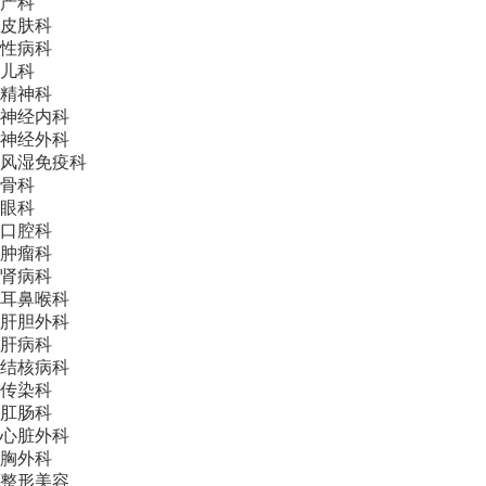
产科
皮肤科
性病科
儿科
精神科
神经内科
神经外科
风湿免疫科
骨科
眼科
口腔科
肿瘤科
肾病科
耳鼻喉科
肝胆外科
肝病科
结核病科
传染科
肛肠科
心脏外科
胸外科
整形美容