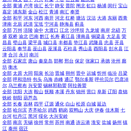
全部
黄浦
卢湾
徐汇
长宁
静安
普陀
闸北
虹口
杨浦
闵行
宝山
嘉定
浦东新
金山
松江
青浦
南汇
奉贤
全部
和平
河东
河西
南开
河北
红桥
塘沽
汉沽
大港
东丽
西青
津南
北辰
武清
宝坻
宁河县
静海县
蓟县
全部
万州
涪陵
渝中
大渡口
江北
沙坪坝
九龙坡
南岸
北碚
万
盛
双桥
渝北
巴南
黔江
长寿
綦江县
潼南县
铜梁县
大足县
荣
昌县
璧山县
梁平县
城口县
丰都县
垫江县
武隆县
忠县
开县
云阳县
奉节县
巫山县
巫溪县
石柱县
秀山县
酉阳县
彭水县
江
津
合川
永川
南川
全部
石家庄
唐山
秦皇岛
邯郸
邢台
保定
张家口
承德
沧州
廊
坊
衡水
全部
太原
大同
阳泉
长治
晋城
朔州
晋中
运城
忻州
临汾
吕梁
全部
呼和浩特
包头
乌海
赤峰
通辽
鄂尔多斯
呼伦贝尔
巴彦淖
尔
乌兰察布
兴安盟
锡林郭勒盟
阿拉善盟
全部
沈阳
大连
鞍山
抚顺
本溪
丹东
锦州
营口
阜新
辽阳
盘锦
铁岭
朝阳
葫芦岛
全部
长春
吉林
四平
辽源
通化
白山
松原
白城
延边
全部
哈尔滨
齐齐哈尔
鸡西
鹤岗
双鸭山
大庆
伊春
佳木斯
七
台河
牡丹江
黑河
绥化
大兴安岭
全部
南京
无锡
徐州
常州
苏州
南通
连云港
淮安
盐城
扬州
镇
江
泰州
宿迁