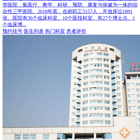
管医院，集医疗、教学、科研、预防、康复与保健为一体的综
合性三甲医院。2018年底，在岗职工5157人，开放床位1891
张。医院有36个临床科室、10个医技科室。有27个博士点、1
个临床博...
预约挂号
医生列表
热门科室
患者评价