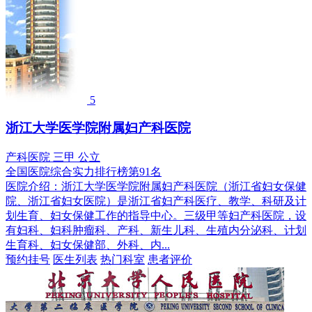
5
浙江大学医学院附属妇产科医院
产科医院
三甲
公立
全国医院综合实力排行榜第91名
医院介绍：
浙江大学医学院附属妇产科医院（浙江省妇女保健
院、浙江省妇女医院）是浙江省妇产科医疗、教学、科研及计
划生育、妇女保健工作的指导中心。三级甲等妇产科医院，设
有妇科、妇科肿瘤科、产科、新生儿科、生殖内分泌科、计划
生育科、妇女保健部、外科、内...
预约挂号
医生列表
热门科室
患者评价