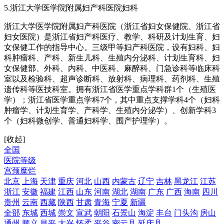
5.浙江大学医学院附属妇产科医院妇科
浙江大学医学院附属妇产科医院（浙江省妇女保健院、浙江省
妇女医院）是浙江省妇产科医疗、教学、科研及计划生育、妇
女保健工作的指导中心。三级甲等妇产科医院，设有妇科、妇
科肿瘤科、产科、新生儿科、生殖内分泌科、计划生育科、妇
女保健部、外科、内科、中医科、麻醉科、门急诊科等临床科
室以及检验科、超声诊断科、放射科、病理科、药剂科、生殖
遗传科等医技科室。拥有浙江省医学重点学科群1个（生殖医
学）；浙江省医学重点学科7个，其中重点支撑学科4个（妇科
肿瘤学、计划生育学、产科学、生殖内分泌学）、创新学科3
个（妇科微创学、普通妇科学、围产护理学）。
[收起]
全国
医院等级
宫颈糜烂
北京
上海
天津
重庆
河北
山西
内蒙古
辽宁
吉林
黑龙江
江苏
浙江
安徽
福建
江西
山东
河南
湖北
湖南
广东
广西
海南
四川
贵州
云南
西藏
陕西
甘肃
青海
宁夏
新疆
全部
东城
西城
崇文
宣武
朝阳
石景山
海淀
丰台
门头沟
房山
通州
顺义
昌平
大兴
怀柔
平谷
密云县
延庆县