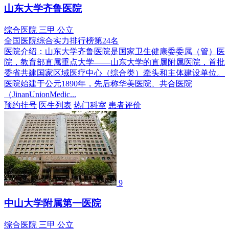
山东大学齐鲁医院
综合医院
三甲
公立
全国医院综合实力排行榜第24名
医院介绍：
山东大学齐鲁医院是国家卫生健康委委属（管）医
院，教育部直属重点大学——山东大学的直属附属医院，首批
委省共建国家区域医疗中心（综合类）牵头和主体建设单位。
医院始建于公元1890年，先后称华美医院、共合医院
（JinanUnionMedic...
预约挂号
医生列表
热门科室
患者评价
9
中山大学附属第一医院
综合医院
三甲
公立