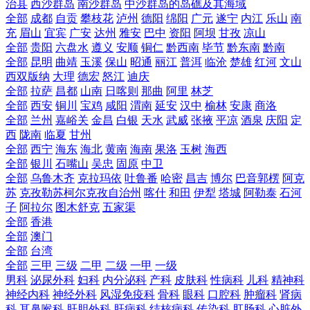
治县
西沙群岛
南沙群岛
中沙群岛的岛礁及其海域
全部
成都
自贡
攀枝花
泸州
德阳
绵阳
广元
遂宁
内江
乐山
南
充
眉山
宜宾
广安
达州
雅安
巴中
资阳
阿坝
甘孜
凉山
全部
贵阳
六盘水
遵义
安顺
铜仁
黔西南
毕节
黔东南
黔南
全部
昆明
曲靖
玉溪
保山
昭通
丽江
普洱
临沧
楚雄
红河
文山
西双版纳
大理
德宏
怒江
迪庆
全部
拉萨
昌都
山南
日喀则
那曲
阿里
林芝
全部
西安
铜川
宝鸡
咸阳
渭南
延安
汉中
榆林
安康
商洛
全部
兰州
嘉峪关
金昌
白银
天水
武威
张掖
平凉
酒泉
庆阳
定
西
陇南
临夏
甘州
全部
西宁
海东
海北
黄南
海南
果洛
玉树
海西
全部
银川
石嘴山
吴忠
固原
中卫
全部
乌鲁木齐
克拉玛依
吐鲁番
哈密
昌吉
博尔
巴音郭楞
阿克
苏
克孜勒苏柯尔克孜自治州
喀什
和田
伊犁
塔城
阿勒泰
石河
子
阿拉尔
图木舒克
五家渠
全部
香港
全部
澳门
全部
台湾
全部
三甲
三级
二甲
二级
一甲
一级
男科
泌尿外科
妇科
内分泌科
产科
皮肤科
性病科
儿科
精神科
神经内科
神经外科
风湿免疫科
骨科
眼科
口腔科
肿瘤科
肾病
科
耳鼻喉科
肝胆外科
肝病科
结核病科
传染科
肛肠科
心脏外