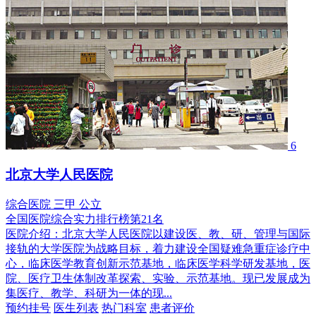
6
北京大学人民医院
综合医院
三甲
公立
全国医院综合实力排行榜第21名
医院介绍：
北京大学人民医院以建设医、教、研、管理与国际
接轨的大学医院为战略目标，着力建设全国疑难急重症诊疗中
心，临床医学教育创新示范基地，临床医学科学研发基地，医
院、医疗卫生体制改革探索、实验、示范基地。现已发展成为
集医疗、教学、科研为一体的现...
预约挂号
医生列表
热门科室
患者评价