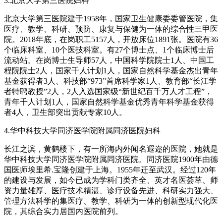
3.北京大学第三医院妇科
北京大学第三医院建于1958年，国家卫生健康委委管医院，集
医疗、教学、科研、预防、康复与保健为一体的综合性三甲医
院。2018年底，在岗职工5157人，开放床位1891张。医院有36
个临床科室、10个医技科室。有27个博士点、1个临床博士后
流动站。在岗博士生导师57人，中国科学院院士1人、中国工
程院院士2人，国家千人计划1人，国家自然科学基金杰出青年
基金获得者3人、科技部“973”首席科学家1人、教育部“长江学
者特聘教授”2人，2人入选国家级“新世纪百千万人才工程”，
青年千人计划1人，国家自然科学基金优秀青年科学基金获得
者4人，卫生部突出贡献专家10人。
4.华中科技大学同济医学院附属同济医院妇科
长江之滨，黄鹤楼下，有一所海内外闻名遐迩的医院，她就是
华中科技大学同济医学院附属同济医院。同济医院1900年由德
国医师埃里希.宝隆创建于上海。1955年迁至武汉。经过120年
的建设与发展，如今已成为学科门类齐全、英才名医荟萃、师
资力量雄厚、医疗技术精湛、诊疗设备先进、科研实力强大、
管理方法科学的集医疗、教学、科研为一体的创新型现代化医
院，其综合实力居国内医院前列。