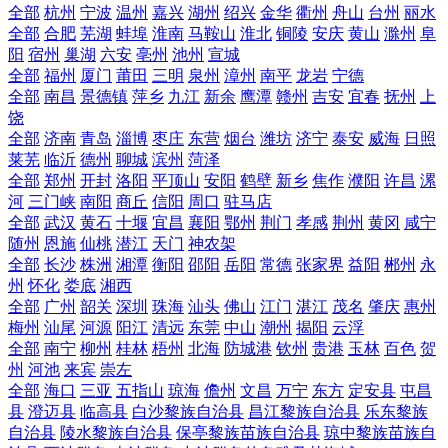
全部
杭州
宁波
温州
嘉兴
湖州
绍兴
金华
衢州
舟山
台州
丽水
全部
合肥
芜湖
蚌埠
淮南
马鞍山
淮北
铜陵
安庆
黄山
滁州
阜
阳
宿州
巢湖
六安
亳州
池州
宣城
全部
福州
厦门
莆田
三明
泉州
漳州
南平
龙岩
宁德
全部
南昌
景德镇
萍乡
九江
新余
鹰潭
赣州
吉安
宜春
抚州
上
饶
全部
济南
青岛
淄博
枣庄
东营
烟台
潍坊
济宁
泰安
威海
日照
莱芜
临沂
德州
聊城
滨州
菏泽
全部
郑州
开封
洛阳
平顶山
安阳
鹤壁
新乡
焦作
濮阳
许昌
漯
河
三门峡
南阳
商丘
信阳
周口
驻马店
全部
武汉
黄石
十堰
宜昌
襄阳
鄂州
荆门
孝感
荆州
黄冈
咸宁
随州
恩施
仙桃
潜江
天门
神农架
全部
长沙
株洲
湘潭
衡阳
邵阳
岳阳
常德
张家界
益阳
郴州
永
州
怀化
娄底
湘西
全部
广州
韶关
深圳
珠海
汕头
佛山
江门
湛江
茂名
肇庆
惠州
梅州
汕尾
河源
阳江
清远
东莞
中山
潮州
揭阳
云浮
全部
南宁
柳州
桂林
梧州
北海
防城港
钦州
贵港
玉林
百色
贺
州
河池
来宾
崇左
全部
海口
三亚
五指山
琼海
儋州
文昌
万宁
东方
定安县
屯昌
县
澄迈县
临高县
白沙黎族自治县
昌江黎族自治县
乐东黎族
自治县
陵水黎族自治县
保亭黎族苗族自治县
琼中黎族苗族自