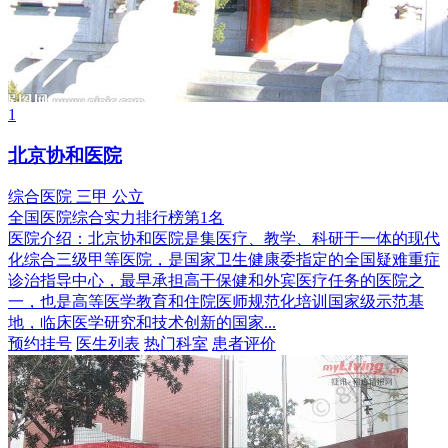
1
北京协和医院
综合医院
三甲
公立
全国医院综合实力排行榜第1名
医院介绍：
北京协和医院是集医疗、教学、科研于一体的现代
化综合三级甲等医院，是国家卫生健康委指定的全国疑难重症
诊治指导中心，最早承担高干保健和外宾医疗任务的医院之
一，也是高等医学教育和住院医师规范化培训国家级示范基
地，临床医学研究和技术创新的国家...
预约挂号
医生列表
热门科室
患者评价