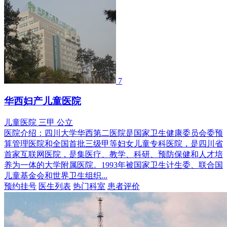
7
华西妇产儿童医院
儿童医院
三甲
公立
医院介绍：
四川大学华西第二医院是国家卫生健康委员会委预
算管理医院和全国首批三级甲等妇女儿童专科医院，是四川省
首家互联网医院，是集医疗、教学、科研、预防保健和人才培
养为一体的大学附属医院。1993年被国家卫生计生委、联合国
儿童基金会和世界卫生组织...
预约挂号
医生列表
热门科室
患者评价