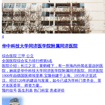
4
华中科技大学同济医学院附属同济医院
综合医院
三甲
公立
全国医院综合实力排行榜第6名
医院介绍：
长江之滨，黄鹤楼下，有一所海内外闻名遐迩的医
院，她就是华中科技大学同济医学院附属同济医院。同济医院
1900年由德国医师埃里希.宝隆创建于上海。1955年迁至武
汉。经过120年的建设与发展，如今已成为学科门类齐全、英
才名医荟萃、师资力量...
预约挂号
医生列表
热门科室
患者评价