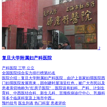
2
复旦大学附属妇产科医院
产科医院
三甲
公立
全国医院综合实力排行榜第85名
医院介绍：
复旦大学附属妇产科医院，由沪上首家妇孺医院西
门妇孺医院发展而来，因创建时屋顶呈红色，被广大市民以及
患者亲切地称为"红房子医院"，医院设有妇科、产科、计划生
育科、中西医结合科、新生儿科、宫颈疾病诊疗中心、乳腺科
等多个临床科室及上海市中西...
预约挂号
医生列表
热门科室
患者评价