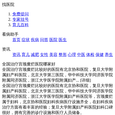
找医院
免费提问
专家挂号
育儿百科
看病助手
首页
症状
疾病
问答
医院
医生
资讯
资讯
育儿
减肥
女性
美容
整形
心理
中医
体检
保健
养生
全国治疗宫颈糜烂医院哪家好
全国治疗宫颈糜烂比较好的医院有北京协和医院，复旦大学附
属妇产科医院，北京大学第三医院，华中科技大学同济医学院
附属同济医院，浙江大学医学院附属妇产...
[详细]
全国治疗宫颈糜烂比较好的医院有北京协和医院，复旦大学附
属妇产科医院，北京大学第三医院，华中科技大学同济医学院
附属同济医院，浙江大学医学院附属妇产科医院等，宫颈糜烂
属于妇科，北京协和医院妇科疾病医疗设施齐全，在妇科疾病
治疗方面有着丰富的经验；复旦大学附属妇产科医院妇科口碑
很好，拥有完善的诊疗设施和医疗人员储备。