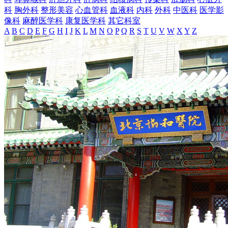
科
胸外科
整形美容
心血管科
血液科
内科
外科
中医科
医学影
像科
麻醉医学科
康复医学科
其它科室
A
B
C
D
E
F
G
H
I
J
K
L
M
N
O
P
Q
R
S
T
U
V
W
X
Y
Z