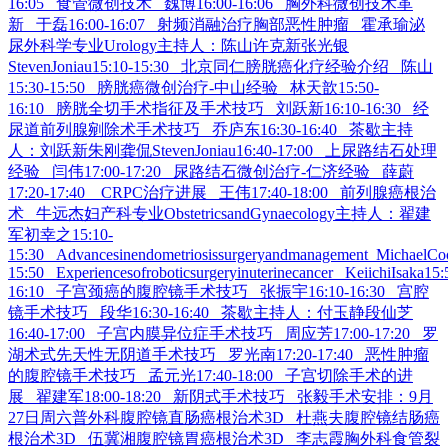
16:05 食管微创技术 魏博16:00-16:06 胸外科微创技术革
新 于磊16:00-16:07 射频消融治疗胸部恶性肿瘤 霍承瑜泌
尿外科学专业Urology主持人：陈山许克新张光银
StevenJoniau15:10-15:30 北京同仁膀胱癌化疗经验介绍 陈山
15:30-15:50 膀胱癌微创治疗-中山经验 林天歆15:50-
16:10 膀胱全切手术指征及手术技巧 刘跃新16:10-16:30 经
尿道前列腺剜除术手术技巧 乔庐东16:30-16:40 茶歇主持
人：刘跃新朱刚龚侃StevenJoniau16:40-17:00 上尿路结石处理
经验 闫伟17:00-17:20 尿路结石微创治疗-仁济经验 薛蔚
17:20-17:40 CRPC治疗进展 王伟17:40-18:00 前列腺癌根治
术 牛远杰妇产科专业ObstetricsandGynaecology主持人：翟建
军初幸之15:10-
15:30 Advancesinendometriosissurgeryandmanagement MichaelCo
15:50 Experiencesofroboticsurgeryinuterinecancer KeiichiIsaka15:
16:10 子宫颈癌的腹腔镜手术技巧 张振宇16:10-16:30 宫腔
镜手术技巧 段华16:30-16:40 茶歇主持人：付玉静段仙芝
16:40-17:00 子宫内膜异位症手术技巧 周应芳17:00-17:20 罗
湖术式先天性无阴道手术技巧 罗光南17:20-17:40 恶性肿瘤
的腹腔镜手术技巧 孟元光17:40-18:00 子宫切除手术的进
展 翟建军18:00-18:20 新阴式手术技巧 张毅手术安排：9月
27日周六普外科腹腔镜直肠癌根治术3D 杜燕夫腹腔镜结肠癌
根治术3D 伍冀湘腹腔镜胃癌根治术3D 李志霞胸外科食管裂