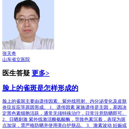
张天奇
山东省立医院
医生答疑
更多>
脸上的雀斑是怎样形成的
脸上的雀斑主要由遗传因素、紫外线照射、内分泌变化及皮肤
炎症反应等原因形成。 1、遗传因素 家族遗传是主因，基因决
定黑色素细胞活跃，通常无须特殊治疗，日常注意防晒即可。
2、日晒刺激 紫外线激活酪氨酸酶，导致色素沉着，表现为斑
点加深，需严格防晒并使用美白护肤品。 3、激素波动 妊娠或