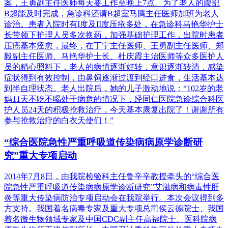
案，王勇副主任医师每天要工作至晚上7点。为了老人的腹部
B超能及时完成，急诊科还请B超室马腾主任医师加班为老人
诊治。患者入院时有I度及II度压疮多处，在急诊科马艳华护士
长带领下护理人员多次换药，加强基础护理工作，出院时患者
压疮基本痊愈，最终，在丁宁主任医师、王勇副主任医师、郑
毅副主任医师、马艳华护士长、杜庆霞主治医师等众多医护人
员的精心照料下，老人的病情逐渐好转，意识逐渐转清，感染
症状得到有效控制，由鼻饲逐渐过渡到经口进食，生活基本达
到半自理状态。老人出院后，她的儿子激动地说：“102岁的老
妈11天不吃不喝处于病危的情况下，经同仁医院急诊综合科医
护人员24天的积极抢救治疗，今天基本康复出院了！谢谢所有
参与抢救治疗的白衣天使们！”
“综合医院急性严重呼吸道传染病病原学诊断研
究”重大专项启动
2014年7月8日，由我院检验科主任鲁辛辛教授牵头的“综合医
院急性严重呼吸道传染病病原学诊断研究”艾滋病和病毒性肝
炎等重大传染病防治专项启动会在我院举行。本次会议得到多
方支持。我国着名病毒专家及重大专项总司侯云德院士、我国
着名微生物领域专家及中国CDC副主任高福院士、医科院病