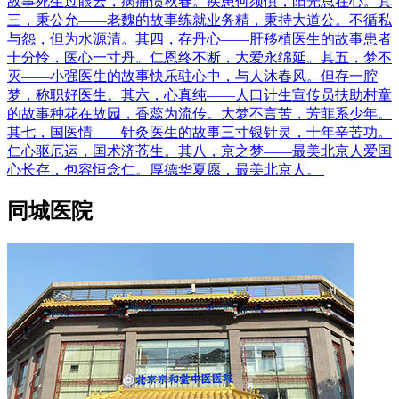
故事死生过眼云，病痛惯秋春。疾患何须惧，阳光总在心。其
三，秉公允——老魏的故事练就业务精，秉持大道公。不循私
与怨，但为水源清。其四，存丹心——肝移植医生的故事患者
十分怜，医心一寸丹。仁恩终不断，大爱永绵延。其五，梦不
灭——小强医生的故事快乐驻心中，与人沐春风。但存一腔
梦，称职好医生。其六，心真纯——人口计生宣传员扶助村童
的故事种花在故园，香蕊为流传。大梦不言苦，芳菲系少年。
其七，国医情——针灸医生的故事三寸银针灵，十年辛苦功。
仁心驱厄运，国术济苍生。其八，京之梦——最美北京人爱国
心长存，包容恒念仁。厚德华夏愿，最美北京人。
同城医院