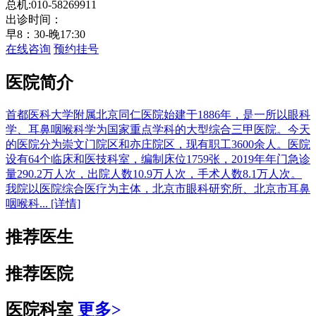
总机:010-58269911
出诊时间：
早8：30-晚17:30
在线咨询
预约挂号
医院简介
首都医科大学附属北京同仁医院始建于1886年，是一所以眼科
学、耳鼻咽喉科学为国家重点学科的大型综合三甲医院。今天
的医院分为崇文门院区和亦庄院区，现有职工3600余人。医院
设有64个临床和医技科室，编制床位1759张，2019年年门急诊
量290.2万人次，出院人数10.9万人次，手术人数8.1万人次。
我院以医院综合医疗为主体，北京市眼科研究所、北京市耳鼻
咽喉科...
[详情]
推荐医生
推荐医院
医院科室
更多>