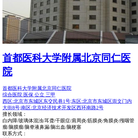
首都医科大学附属北京同仁医
院
首都医科大学附属北京同仁医院
综合医院
医保
公立
三甲
西区:北京市东城区东交民巷1号;东区:北京市东城区崇文门内
大街8号;南区:北京经济技术开发区西环南路2号
擅长领域：
白内障/玻璃体混浊/耳聋/干眼症/肩周炎/筋膜炎/角膜炎/颅咽管
瘤/脑膜瘤/脑脊液鼻漏/脑出血/脑梗塞
联系方式：