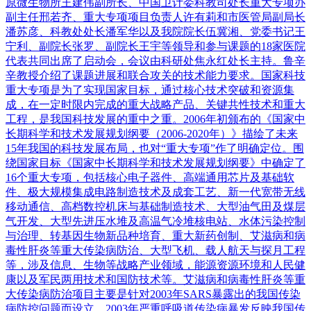
原微生物所王建伟副所长、中国卫计委科教司处长重大专项办
副主任邢若齐、重大专项项目负责人许有莉和市医管局副局长
潘苏彦、科教处处长潘军华以及我院院长伍冀湘、党委书记王
宁利、副院长张罗、副院长王宇等领导和参与课题的18家医院
代表共同出席了启动会，会议由科研处焦永红处长主持。鲁辛
辛教授介绍了课题进展和联合攻关的技术能力要求。国家科技
重大专项是为了实现国家目标，通过核心技术突破和资源集
成，在一定时限内完成的重大战略产品、关键共性技术和重大
工程，是我国科技发展的重中之重。2006年初颁布的《国家中
长期科学和技术发展规划纲要（2006-2020年）》描绘了未来
15年我国的科技发展布局，也对“重大专项”作了明确定位。围
绕国家目标《国家中长期科学和技术发展规划纲要》中确定了
16个重大专项，包括核心电子器件、高端通用芯片及基础软
件、极大规模集成电路制造技术及成套工艺、新一代宽带无线
移动通信、高档数控机床与基础制造技术、大型油气田及煤层
气开发、大型先进压水堆及高温气冷堆核电站、水体污染控制
与治理、转基因生物新品种培育、重大新药创制、艾滋病和病
毒性肝炎等重大传染病防治、大型飞机、载人航天与探月工程
等，涉及信息、生物等战略产业领域，能源资源环境和人民健
康以及军民两用技术和国防技术等。艾滋病和病毒性肝炎等重
大传染病防治项目主要是针对2003年SARS暴露出的我国传染
病防控问题而设立。2003年严重呼吸道传染病暴发反映我国传