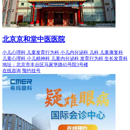
北京京和堂中医医院
小儿心理科
儿童发育行为科
小儿内分泌科
儿科
儿童康复科
儿童心理科
小儿精神科
儿童内分泌科
发育行为科
生长发育科
地址：北京市丰台区马家堡路65号院3号楼
在线咨询
预约挂号