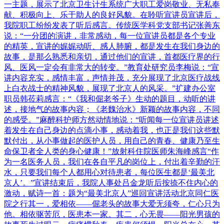
一主题，展示了北京卫生计生系统广大职工爱岗敬业、无私奉
献、积极向上、乐于助人的良好风貌。在聆听宣讲员宣讲后，
我院职工纷纷发表了听后感言。传统医学科党支部书记张善东
说：“一分团的演讲，非常感动，每一位宣讲员都是各个专业
的精英，宣讲的娓娓动听、感人肺腑，都是发生在我们身边的
故事，是那么熟悉和亲切，通过他们的宣讲，首都医疗界的行
风、医风一定会有非常大的转变。”教育处研究员李梅说：“宣
讲内容充实，感情丰富，声情并茂，充分展现了北京医疗战线
上白衣战士的精神风貌，展现了北京人的风采。”扩建办公室
职员韩莅莉感言：“《我和倔老爷子》生动的题目，动听的讲
述，接地气的故事内容；《老魏治水》新颖的故事内容，不同
的感受。”麻醉科护师方然动情地说：“听闻每一位宣讲员讲述
着发生在自己身边的点滴小事，感动着我，也正是我们这些默
默付出，从小事做起的医护人员，用自己的青春、健康乃至生
命保卫者全人类的身心健康！”放射科住院医师朱海峰感言“作
为一名医务人员，我们在各自平凡的岗位上，付出着辛勤的汗
水，只要我们每个人都用心对待患者，每位医生都是‘最美北
京人’。”宣讲结束后，我院人事处吕金龙听后按捺不住内心的
激动，赋诗一首：题为“最美北京人”巡回宣讲活动北京同仁医
院之行其一，爱相依——倔老头的故事大爱无须夸，仁心只为
他。相依驱苦厄，医患本一家。其二，心无畏——阳光男孩的