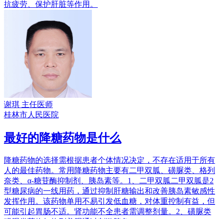
抗疲劳、保护肝脏等作用。
谢琪
主任医师
桂林市人民医院
最好的降糖药物是什么
降糖药物的选择需根据患者个体情况决定，不存在适用于所有
人的最佳药物。常用降糖药物主要有二甲双胍、磺脲类、格列
奈类、α-糖苷酶抑制剂、胰岛素等。1、二甲双胍二甲双胍是2
型糖尿病的一线用药，通过抑制肝糖输出和改善胰岛素敏感性
发挥作用。该药物单用不易引发低血糖，对体重控制有益，但
可能引起胃肠不适。肾功能不全患者需调整剂量。2、磺脲类