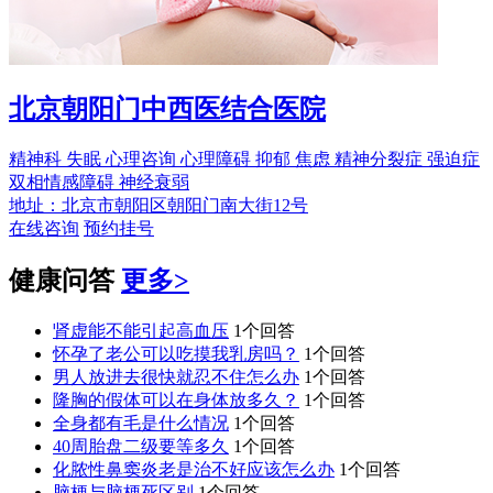
北京朝阳门中西医结合医院
精神科
失眠
心理咨询
心理障碍
抑郁
焦虑
精神分裂症
强迫症
双相情感障碍
神经衰弱
地址：北京市朝阳区朝阳门南大街12号
在线咨询
预约挂号
健康问答
更多>
肾虚能不能引起高血压
1个回答
怀孕了老公可以吃摸我乳房吗？
1个回答
男人放进去很快就忍不住怎么办
1个回答
隆胸的假体可以在身体放多久？
1个回答
全身都有毛是什么情况
1个回答
40周胎盘二级要等多久
1个回答
化脓性鼻窦炎老是治不好应该怎么办
1个回答
脑梗与脑梗死区别
1个回答