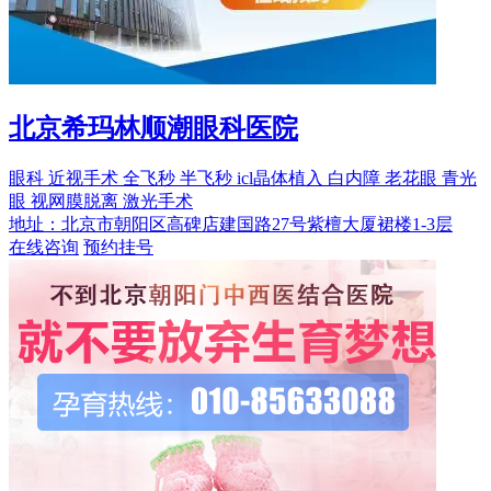
北京希玛林顺潮眼科医院
眼科
近视手术
全飞秒
半飞秒
icl晶体植入
白内障
老花眼
青光
眼
视网膜脱离
激光手术
地址：北京市朝阳区高碑店建国路27号紫檀大厦裙楼1-3层
在线咨询
预约挂号