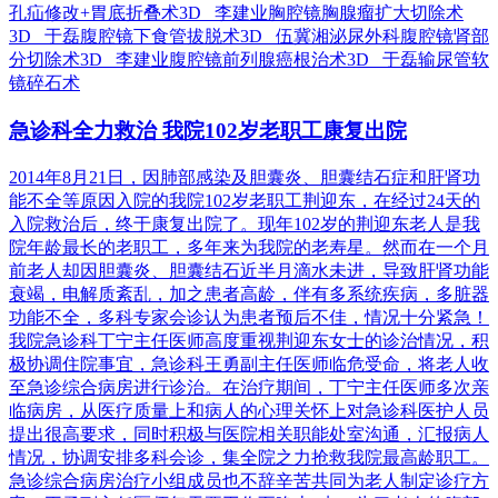
孔疝修改+胃底折叠术3D 李建业胸腔镜胸腺瘤扩大切除术
3D 于磊腹腔镜下食管拔脱术3D 伍冀湘泌尿外科腹腔镜肾部
分切除术3D 李建业腹腔镜前列腺癌根治术3D 于磊输尿管软
镜碎石术
急诊科全力救治 我院102岁老职工康复出院
2014年8月21日，因肺部感染及胆囊炎、胆囊结石症和肝肾功
能不全等原因入院的我院102岁老职工荆迎东，在经过24天的
入院救治后，终于康复出院了。现年102岁的荆迎东老人是我
院年龄最长的老职工，多年来为我院的老寿星。然而在一个月
前老人却因胆囊炎、胆囊结石近半月滴水未进，导致肝肾功能
衰竭，电解质紊乱，加之患者高龄，伴有多系统疾病，多脏器
功能不全，多科专家会诊认为患者预后不佳，情况十分紧急！
我院急诊科丁宁主任医师高度重视荆迎东女士的诊治情况，积
极协调住院事宜，急诊科王勇副主任医师临危受命，将老人收
至急诊综合病房进行诊治。在治疗期间，丁宁主任医师多次亲
临病房，从医疗质量上和病人的心理关怀上对急诊科医护人员
提出很高要求，同时积极与医院相关职能处室沟通，汇报病人
情况，协调安排多科会诊，集全院之力抢救我院最高龄职工。
急诊综合病房治疗小组成员也不辞辛苦共同为老人制定诊疗方