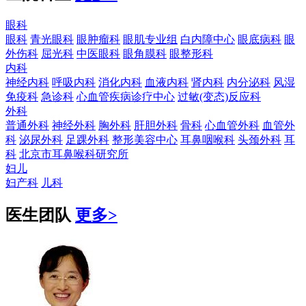
眼科
眼科
青光眼科
眼肿瘤科
眼肌专业组
白内障中心
眼底病科
眼
外伤科
屈光科
中医眼科
眼角膜科
眼整形科
内科
神经内科
呼吸内科
消化内科
血液内科
肾内科
内分泌科
风湿
免疫科
急诊科
心血管疾病诊疗中心
过敏(变态)反应科
外科
普通外科
神经外科
胸外科
肝胆外科
骨科
心血管外科
血管外
科
泌尿外科
足踝外科
整形美容中心
耳鼻咽喉科
头颈外科
耳
科
北京市耳鼻喉科研究所
妇儿
妇产科
儿科
医生团队
更多>