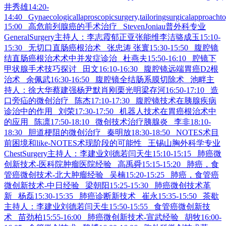
井秀雄14:20-
14:40 Gynaecologicallaproscopicsurgery,tailoringsurgicalapproach
15:00 高危前列腺癌的手术治疗 StevenJoniau普外科专业
GeneralSurgery主持人：李志霞郁正亚张能维李洁骆成玉15:10-
15:30 无切口直肠癌根治术 张忠涛 张寰15:30-15:50 腹腔镜
结直肠癌根治术术中并发症诊治 杜燕夫15:50-16:10 腔镜下
甲状腺手术技巧探讨 田文16:10-16:30 腹腔镜远端胃癌D2根
治术 余佩武16:30-16:50 腹腔镜全结肠系膜切除术 池畔主
持人：徐大华蔡建强杨尹默肖刚栗光明梁存河16:50-17:10 造
口旁疝的微创治疗 陈杰17:10-17:30 腹腔镜技术在胰腺疾病
诊治中的作用 刘荣17:30-17:50 机器人技术在胃癌根治术中
的应用 陈凛17:50-18:10 微创技术治疗胰腺炎 李非18:10-
18:30 胆道梗阻的微创治疗 秦明放18:30-18:50 NOTES术目
前困境和like-NOTES术现阶段的可能性 王锡山胸外科学专业
ChestSurgery主持人：李建业刘德若闫天生15:10-15:15 肺癌微
创新技术-医科院肿瘤医院经验 高禹舜15:15-15:20 肺癌，食
管癌微创技术-北大肿瘤经验 吴楠15:20-15:25 肺癌，食管癌
微创新技术-中日经验 梁朝阳15:25-15:30 肺癌微创技术革
新 杨磊15:30-15:35 肺癌诊断新技术 崔永15:35-15:50 茶歇
主持人：李建业刘德若闫天生15:50-15:55 食管癌微创新技
术 苗劲柏15:55-16:00 肺癌微创新技术-宣武经验 胡牧16:00-