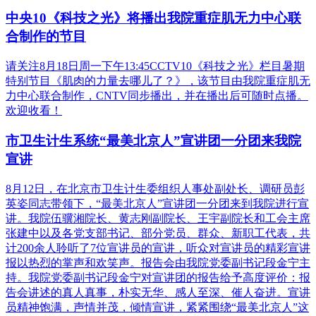
中央10《科技之光》将播出我院重症肌无力中心联
合制作的节目
请关注8月18日周一下午13:45CCTV10《科技之光》栏目暑期
特别节目《肌肉的力量去哪儿了？》，该节目由我院重症肌无
力中心联合制作，CNTV同步播出，并在播出后可随时点播。
欢迎收看！
市卫生计生系统“最美北京人”宣讲团一分团来我院
宣讲
8月12日，在北京市卫生计生委组织人事处副处长、调研员彭
英姿同志带领下，“最美北京人”宣讲团一分团来到我院进行宣
讲。我院伍骥湘院长、黄志刚副院长、王宇副院长和工会主席
张建中以及各党支部书记、部分党员、群众、新职工代表，共
计200余人聆听了7位宣讲员的宣讲，听众对宣讲员的精彩宣讲
报以热烈的掌声和欢笑声。报告会由我院党委副书记段金宁主
持。我院党委副书记段金宁对宣讲团的报告给予高度评价：报
告会讲述的真人真事，朴实无华、感人至深、催人奋进。宣讲
员精神饱满，声情并茂，倾情宣讲，紧紧围绕“最美北京人”这