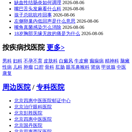
缺血性结肠炎如何调理
2026-08-06
嘴巴舌头发麻看什么科
2026-08-06
孩子总吭吭咋回事
2026-08-06
左侧卵巢内低回声是什么意思
2026-08-06
嘴角真菌感染怎么消除
2026-08-06
18岁胸部无缘无故的痛是为什么
2026-08-06
按疾病找医院
更多>
男科
妇科
不孕不育
皮肤科
白癜风
牛皮癣
癫痫病
精神科
脑瘫
性病
儿科
肿瘤
口腔
骨科
肛肠
眼耳鼻喉科
肾病
甲状腺
中医
康复
周边医院
/
专科医院
北京四惠中医医院郁证中心
北京治疗眼科医院
北京彭胜医院
北京四惠中医医院
北京国丹医院
北京四惠西区医院