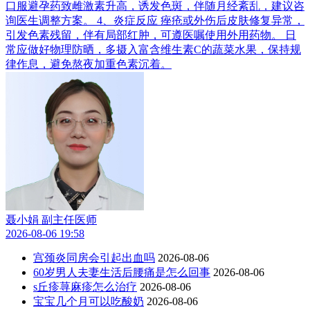
口服避孕药致雌激素升高，诱发色斑，伴随月经紊乱，建议咨
询医生调整方案。 4、炎症反应 痤疮或外伤后皮肤修复异常，
引发色素残留，伴有局部红肿，可遵医嘱使用外用药物。 日
常应做好物理防晒，多摄入富含维生素C的蔬菜水果，保持规
律作息，避免熬夜加重色素沉着。
聂小娟
副主任医师
2026-08-06 19:58
宫颈炎同房会引起出血吗
2026-08-06
60岁男人夫妻生活后腰痛是怎么回事
2026-08-06
s丘疹荨麻疹怎么治疗
2026-08-06
宝宝几个月可以吃酸奶
2026-08-06