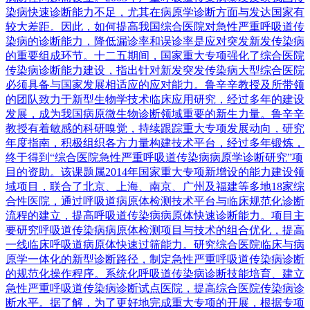
染病快速诊断能力不足，尤其在病原学诊断方面与发达国家有
较大差距。因此，如何提高我国综合医院对急性严重呼吸道传
染病的诊断能力，降低漏诊率和误诊率是应对突发新发传染病
的重要组成环节。十二五期间，国家重大专项强化了综合医院
传染病诊断能力建设，指出针对新发突发传染病大型综合医院
必须具备与国家发展相适应的应对能力。鲁辛辛教授及所带领
的团队致力于新型生物学技术临床应用研究，经过多年的建设
发展，成为我国病原微生物诊断领域重要的新生力量。鲁辛辛
教授有着敏感的科研嗅觉，持续跟踪重大专项发展动向，研究
年度指南，积极组织各方力量构建技术平台，经过多年锻炼，
终于得到“综合医院急性严重呼吸道传染病病原学诊断研究”项
目的资助。该课题属2014年国家重大专项新增设的能力建设领
域项目，联合了北京、上海、南京、广州及福建等多地18家综
合性医院，通过呼吸道病原体检测技术平台与临床规范化诊断
流程的建立，提高呼吸道传染病病原体快速诊断能力。项目主
要研究呼吸道传染病病原体检测项目与技术的组合优化，提高
一线临床呼吸道病原体快速过筛能力。研究综合医院临床与病
原学一体化的新型诊断路径，制定急性严重呼吸道传染病诊断
的规范化操作程序。系统化呼吸道传染病诊断技能培育、建立
急性严重呼吸道传染病诊断试点医院，提高综合医院传染病诊
断水平。据了解，为了更好地完成重大专项的开展，根据专项