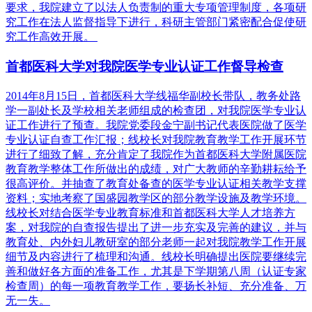
要求，我院建立了以法人负责制的重大专项管理制度，各项研
究工作在法人监督指导下进行，科研主管部门紧密配合促使研
究工作高效开展。
首都医科大学对我院医学专业认证工作督导检查
2014年8月15日，首都医科大学线福华副校长带队，教务处路
学一副处长及学校相关老师组成的检查团，对我院医学专业认
证工作进行了预查。我院党委段金宁副书记代表医院做了医学
专业认证自查工作汇报；线校长对我院教育教学工作开展环节
进行了细致了解，充分肯定了我院作为首都医科大学附属医院
教育教学整体工作所做出的成绩，对广大教师的辛勤耕耘给予
很高评价。并抽查了教育处备查的医学专业认证相关教学支撑
资料；实地考察了国盛园教学区的部分教学设施及教学环境。
线校长对结合医学专业教育标准和首都医科大学人才培养方
案，对我院的自查报告提出了进一步充实及完善的建议，并与
教育处、内外妇儿教研室的部分老师一起对我院教学工作开展
细节及内容进行了梳理和沟通。线校长明确提出医院要继续完
善和做好各方面的准备工作，尤其是下学期第八周（认证专家
检查周）的每一项教育教学工作，要扬长补短、充分准备、万
无一失。