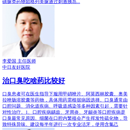
磺脲类药物如格列美脲通过刺激胰岛...
李爱国
主任医师
中日友好医院
治口臭吃啥药比较好
口臭患者可在医生指导下服用甲硝唑片、阿莫西林胶囊、奥美
拉唑肠溶胶囊等药物，具体用药需根据病因选择。口臭通常由
口腔问题、消化道疾病、呼吸道感染等多种因素引起，需要针
对性治疗。1、口腔疾病龋齿、牙周炎、牙龈炎等口腔疾病是
口臭最常见原因。细菌在口腔内繁殖会产生挥发性硫化物，导
致特殊异味。建议每半年进行一次专业洁牙，使用含氯己