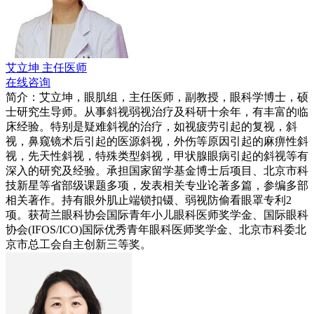
艾立坤
主任医师
在线咨询
简介：艾立坤，眼肌组，主任医师，副教授，眼科学博士，硕
士研究生导师。从事斜视弱视治疗及科研十余年，有丰富的临
床经验。特别是疑难斜视的治疗，如视疲劳引起的复视，斜
视，鼻窥镜术后引起的医源斜视，外伤等原因引起的麻痹性斜
视，先天性斜视，特殊类型斜视，甲状腺眼病引起的斜视等有
深入的研究及经验。承担国家留学基金博士后项目、北京市科
技新星等省部级课题多项，发表相关专业论著多篇，参编多部
相关著作。持有眼外肌止端锁扣镊、弱视防偷看眼罩专利2
项。获荷兰眼科协会国际青年小儿眼科医师奖学金、国际眼科
协会(IFOS/ICO)国际优秀青年眼科医师奖学金、北京市科委北
京市总工会自主创新三等奖。